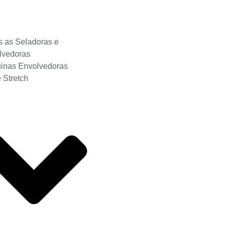
s as Seladoras e
lvedoras
inas Envolvedoras
 Stretch