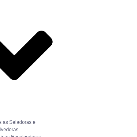
s as Seladoras e
lvedoras
inas Envolvedoras