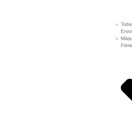
Toda
Envo
Máqu
Filme