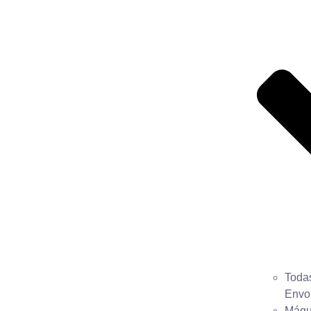
Toda
Envo
Máqu